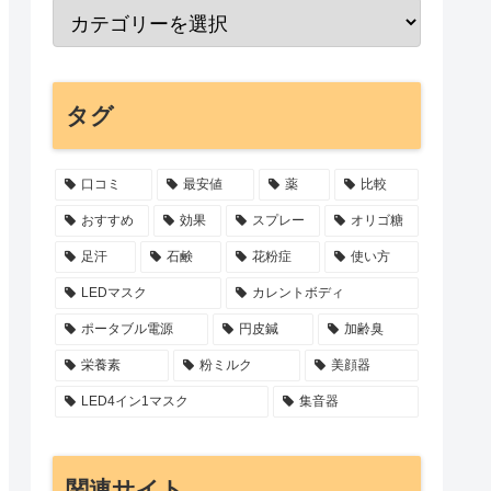
タグ
口コミ
最安値
薬
比較
おすすめ
効果
スプレー
オリゴ糖
足汗
石鹸
花粉症
使い方
LEDマスク
カレントボディ
ポータブル電源
円皮鍼
加齢臭
栄養素
粉ミルク
美顔器
LED4イン1マスク
集音器
関連サイト