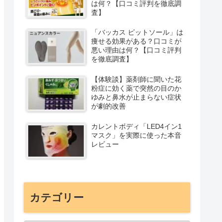
は何？【口コミ評判を徹底調
査】
「バッカス ピットソール」は
痩せる効果がある？口コミが
悪い理由は何？【口コミ評判
を徹底調査】
【体験談】薬剤師に聞いた花
粉症に効く薬で突然の目のか
ゆみと鼻水が止まらない症状
が劇的改善
カレントボディ「LED4イン1
マスク」を実際に使った本音
レビュー
カテゴリー