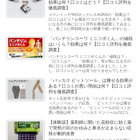
効果は何？口コミはどう？【口コミ評判を
徹底調査】
コラントッテTAOネックレスAURAの「効果は？
口コミはどう？お風呂でつけても大丈夫？」が気
になる方の為に口コミ評判を徹底調査してみまし
た。肩こりに即効性があり軽量で使いやすいもの
の、入浴時の不便さや品質面での課題がありま
す。
「バンテリンコーワ ミニツボくん」の値段
はいくら？効果は何？【口コミ評判を徹底
調査】
バンテリンコーワ ミニツボくんの「値段は？」、
「口コミは？」、「効果は？」等が気になる方の
為に口コミ評判を徹底調査してみました。しか
し、口コミレビューは見つかりませんでしたが、
バンテリンミニツボくんは効果の認められた第3医
薬部外品です。
「バッカス ピットソール」は痩せる効果が
ある？口コミが悪い理由は何？【口コミ評
判を徹底調査】
ネット広告等で見かける「バッカス ピットソール
（インソール）」の広告。「ピットソールは痩せ
る効果があるのか？」「ピットソールの口コミが
悪い理由は何？」「バッカス インソールの口コミ
はどう？」等が気になる方はおられませんか？
「バッカス ピット...
【体験談】薬剤師に聞いた花粉症に効く薬
で突然の目のかゆみと鼻水が止まらない症
状が劇的改善