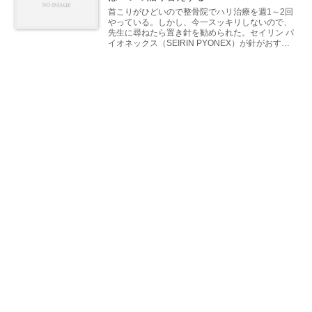
首こりがひどいので整骨院でハリ治療を週1～2回
やっている。しかし、今一スッキリしないので、
先生に尋ねたら置き針を勧められた。セイリン パ
イオネックス（SEIRIN PYONEX）が針がおすす
めとのこと。さっそく、Amazonで購入してみ
た。...