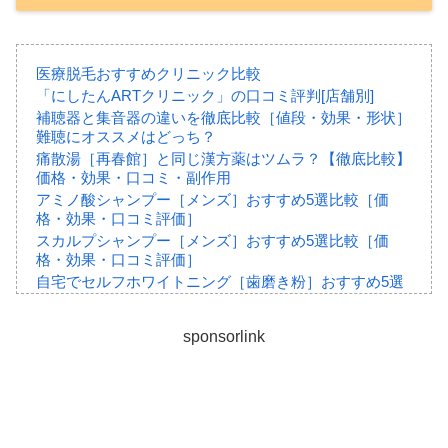
レミントン「遠赤足うらシート」4,180円&特典プレゼ
ント
（4月18日）
通販生活「メディカル枕」口コミ【安眠枕/イタリア フ
ァベ社製】
（3月18日）
医療脱毛おすすめクリニック比較
「にしたんARTクリニック」の口コミ評判[店舗別]
補聴器と集音器の違いを徹底比較［値段・効果・形状］
2024年
難聴にオススメはどっち？
痛散湯［再春館］と同じ漢方薬はツムラ？【徹底比較】
価格・効果・口コミ・副作用
BSファイン「ソフト膝サポーターS」送料無料＋体感リ
アミノ酸シャンプー［メンズ］おすすめ5選比較［価
ストバンド無料
（6月13日）
格・効果・口コミ評価］
スカルプシャンプー［メンズ］おすすめ5選比較［価
格・効果・口コミ評価］
自宅でセルフホワイトニング［歯磨き粉］おすすめ5選
【徹底比較】値段・内容量・口コミ
いびき対策サプリメント5選比較［効果・口コミ］おす
sponsorlink
すめは？
おすすめ男性用育毛剤比較
お子様向け成長サプリメント比較
関節痛・神経痛に効く市販薬おすすめ5選【徹底比較】
シミに効く医薬品比較