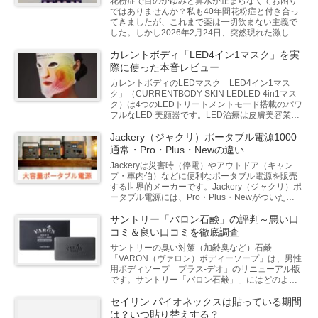
花粉症で目のかゆみと鼻水が止まらなくてお困り
ではありませんか？私も40年間花粉症と付き合っ
てきましたが、これまで薬は一切飲まない主義で
した。しかし2026年2月24日、突然現れた激しい
目のかゆみと垂れ流し状態の鼻水に、ついに薬局
で花粉症薬を...
カレントボディ「LED4イン1マスク」を実
際に使った本音レビュー
カレントボディのLEDマスク「LED4イン1マス
ク」（CURRENTBODY SKIN LEDLED 4in1マス
ク）は4つのLEDトリートメントモード搭載のパワ
フルなLED 美顔器です。LED治療は皮膚美容業界
で使われており効果を上げてい...
Jackery（ジャクリ）ポータブル電源1000
通常・Pro・Plus・Newの違い
Jackeryは災害時（停電）やアウトドア（キャン
プ・車内伯）などに便利なポータブル電源を販売
する世界的メーカーです。Jackery（ジャクリ）ポ
ータブル電源には、Pro・Plus・Newがついた製
品名と、これらが付いていない通常モデルがあ...
サントリー「バロン石鹸」の評判～悪い口
コミ＆良い口コミを徹底調査
サントリーの臭い対策（加齢臭など）石鹸
「VARON（ヴァロン）ボディーソープ」は、男性
用ボディソープ「プラス-デオ」のリニューアル版
です。サントリー「バロン石鹸」」にはどのよう
な効果が期待できるのでしょうか？サントリー
「バロン石鹸」の評判～...
セイリン パイオネックスは貼っている期間
は？いつ貼り替えする？