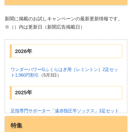
新聞に掲載のお試しキャンペーンの最新更新情報です。
※（）内は更新日（新聞広告掲載日）
2026年
ワンダーパワーGふくらはぎ用［レミントン］2足セッ
ト1,960円割引
（5月3日）
2025年
足指専門サポーター「遠赤指圧半ソックス」3足セット
3,990円＆プレゼント【レミントン】
（11月12日）
ニコン・エシロール耳穴式補聴器「イヤファッション」
特集
（NEF-M100S）無料お試し
（9月15日）