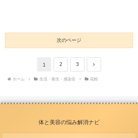
次のページ
次
2
3
1
へ
ホーム
生活・衛生・感染症
花粉
体と美容の悩み解消ナビ