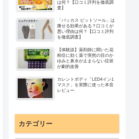
は何？【口コミ評判を徹底調
査】
「バッカス ピットソール」は
痩せる効果がある？口コミが
悪い理由は何？【口コミ評判
を徹底調査】
【体験談】薬剤師に聞いた花
粉症に効く薬で突然の目のか
ゆみと鼻水が止まらない症状
が劇的改善
カレントボディ「LED4イン1
マスク」を実際に使った本音
レビュー
カテゴリー