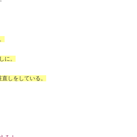
。
しに。
粧直しをしている。