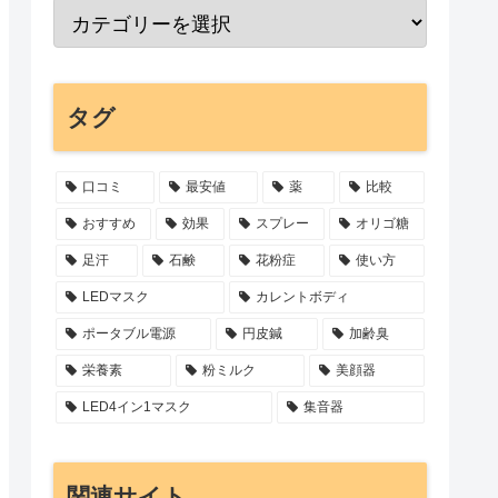
タグ
口コミ
最安値
薬
比較
おすすめ
効果
スプレー
オリゴ糖
足汗
石鹸
花粉症
使い方
LEDマスク
カレントボディ
ポータブル電源
円皮鍼
加齢臭
栄養素
粉ミルク
美顔器
LED4イン1マスク
集音器
関連サイト