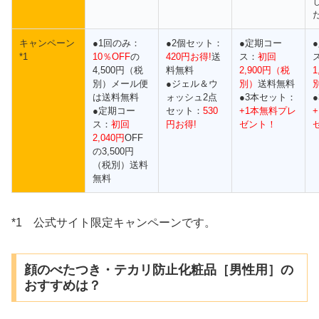
キャンペーン
●1回のみ：
●2個セット：
●定期コー
*1
10％OFF
の
420円お得!
送
ス：
初回
4,500円（税
料無料
2,900円（税
1
別）メール便
●ジェル＆ウ
別）
送料無料
は送料無料
ォッシュ2点
●3本セット：
●定期コー
セット：
530
+1本無料プレ
ス：
初回
円お得!
ゼント！
2,040円
OFF
の3,500円
（税別）送料
無料
*1 公式サイト限定キャンペーンです。
顔のべたつき・テカリ防止化粧品［男性用］の
おすすめは？