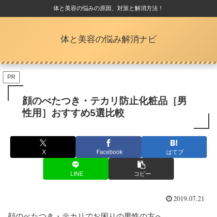
体と美容の悩みの原因、対策と解消方法！
体と美容の悩み解消ナビ
PR
顔のべたつき・テカリ防止化粧品［男
性用］おすすめ5選比較
X
Facebook
はてブ
LINE
コピー
2019.07.21
顔のべたつき・テカリでお困りの男性の方へ。