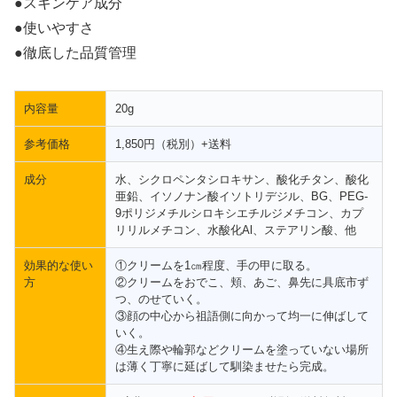
●スキンケア成分
●使いやすさ
●徹底した品質管理
内容量
20g
参考価格
1,850円（税別）+送料
成分
水、シクロペンタシロキサン、酸化チタン、酸化
亜鉛、イソノナン酸イソトリデジル、BG、PEG-
9ポリジメチルシロキシエチルジメチコン、カプ
リリルメチコン、水酸化Al、ステアリン酸、他
効果的な使い
①クリームを1㎝程度、手の甲に取る。
方
②クリームをおでこ、頬、あご、鼻先に具底市ず
つ、のせていく。
③顔の中心から祖語側に向かって均一に伸ばして
いく。
④生え際や輪郭などクリームを塗っていない場所
は薄く丁寧に延ばして馴染ませたら完成。