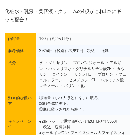
化粧水・乳液・美容液・クリームの4役がこれ1本にギュ
ッと配合！
内容量
100g（約2ヵ月分）
参考価格
3,694円（税別）/3,990円（税込）+送料
成分
水 ・グリセリン ・プロパンジオール ・アルギニ
ン ・ハマメリス水・グリチルリチン酸2K・ タウ
リン・ ロイシン ・ リシンHCI ・プロリン ・フェ
ニルアラニン・ ヒスチジンHCI ・パルミチン酸
レチノール ・バリン ・他
効果的な使い
①適量（小豆大ほど）を手に取る。
方
②顔全体に塗る。
③肌に吸収されたら終了。
キャンペーン
●2個セット：通常価格より420円お得!7,560円
*1
（税込）送料無料
●オールインワン フェイスジェル＆フェイスウォ