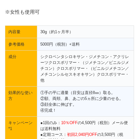
※女性も使用可
内容量
30g（約1ヶ月半）
参考価格
5000円（税別）+送料
成分
シクロペンタシロキサン・ジメチコン・アクリレ
ーツクロスポリマー・（ジメチコン／ビニルジメ
チコン）クロスポリマー・（ビニルジメチコン／
メチコンシルセスキオキサン）クロスポリマー・
他
効果的な使い
①手の平に適量（目安は直径8㎜）取る。
方
②額、両頬、鼻、あごの5ヵ所に少量のせる。
③顔全体に伸ばす。
④完成！
キャンペーン
●1回のみ：
10％OFF
の4,500円（税別）メール便
*1
は送料無料
●定期コース：
初回2,040円OFF
の3,500円（税