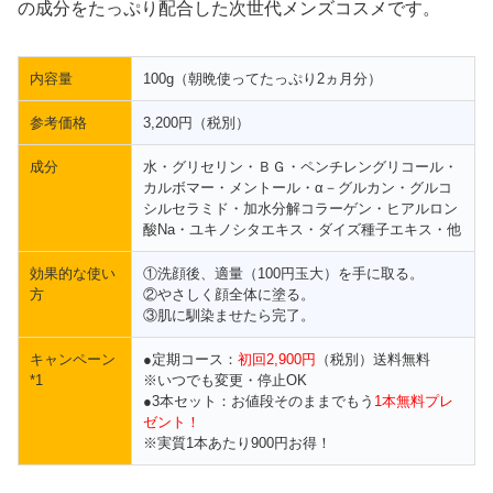
の成分をたっぷり配合した次世代メンズコスメです。
内容量
100g（朝晩使ってたっぷり2ヵ月分）
参考価格
3,200円（税別）
成分
水・グリセリン・ＢＧ・ペンチレングリコール・
カルボマー・メントール・α－グルカン・グルコ
シルセラミド・加水分解コラーゲン・ヒアルロン
酸Na・ユキノシタエキス・ダイズ種子エキス・他
効果的な使い
①洗顔後、適量（100円玉大）を手に取る。
方
②やさしく顔全体に塗る。
③肌に馴染ませたら完了。
キャンペーン
●定期コース：
初回2,900円
（税別）送料無料
*1
※いつでも変更・停止OK
●3本セット：お値段そのままでもう
1本無料プレ
ゼント！
※実質1本あたり900円お得！