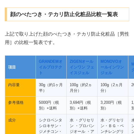
顔のべたつき・テカリ防止化粧品比較一覧表
上記で取り上げた顔のべたつき・テカリ防止化粧品［男性
用］の比較一覧表です。
GRANDEMオ
ZIGENオール
MONOVOオ
M
項目
イルプロテク
インワン フェ
ールインワン
ト
イスジェル
ジェル
内容量
30g（約1ヶ月
100g（約2ヵ
100g（2ヵ月
2
半）
月分）
分）
参考価格
5000円（税
3,694円（税
3,200円（税
1
別）+送料
別）+送料
別）
成分
シクロペンタ
水 ・グリセリ
水・グリセリ
シロキサン・
ン ・プロパン
ン・ＢＧ・ペ
ジメチコン・
ジオール ・ア
ンチレングリ