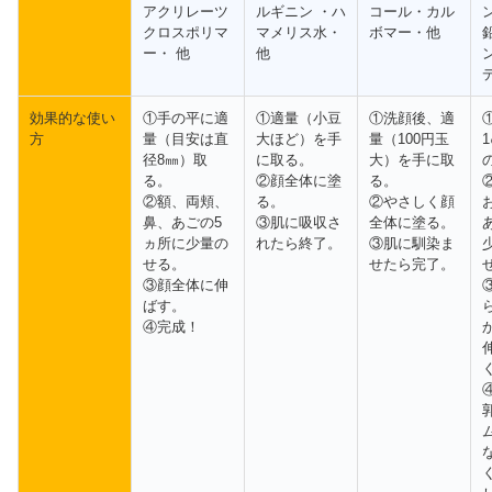
アクリレーツ
ルギニン ・ハ
コール・カル
クロスポリマ
マメリス水・
ボマー・他
ー・ 他
他
効果的な使い
①手の平に適
①適量（小豆
①洗顔後、適
方
量（目安は直
大ほど）を手
量（100円玉
径8㎜）取
に取る。
大）を手に取
る。
②顔全体に塗
る。
②額、両頬、
る。
②やさしく顔
鼻、あごの5
③肌に吸収さ
全体に塗る。
ヵ所に少量の
れたら終了。
③肌に馴染ま
せる。
せたら完了。
③顔全体に伸
ばす。
④完成！