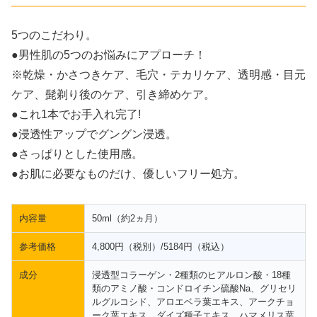
5つのこだわり。
●男性肌の5つのお悩みにアプローチ！
※乾燥・かさつきケア、毛穴・テカリケア、透明感・目元
ケア、髭剃り後のケア、引き締めケア。
●これ1本でお手入れ完了!
●浸透性アップでグングン浸透。
●さっぱりとした使用感。
●お肌に必要なものだけ、優しいフリー処方。
内容量
50ml（約2ヵ月）
参考価格
4,800円（税別）/5184円（税込）
成分
浸透型コラーゲン・2種類のヒアルロン酸・18種
類のアミノ酸・コンドロイチン硫酸Na、グリセリ
ルグルコシド、アロエベラ葉エキス、アークチョ
ーク葉エキス、ダイズ種子エキス、ハマメリス葉