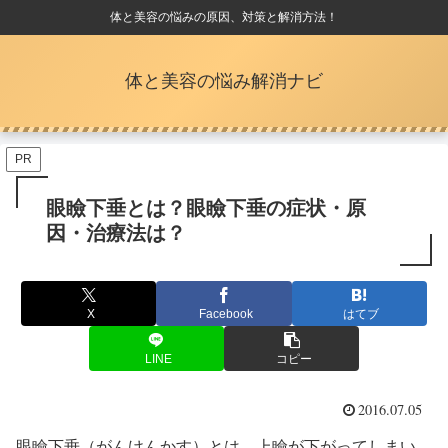
体と美容の悩みの原因、対策と解消方法！
体と美容の悩み解消ナビ
PR
眼瞼下垂とは？眼瞼下垂の症状・原
因・治療法は？
X
Facebook
はてブ
LINE
コピー
2016.07.05
眼瞼下垂（がんけんかす）とは、上瞼が下がってしまい、