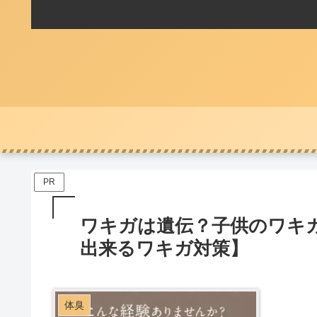
PR
ワキガは遺伝？子供のワキ
出来るワキガ対策】
体臭