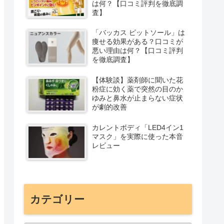
は何？【口コミ評判を徹底調
査】
「バッカス ピットソール」は
痩せる効果がある？口コミが
悪い理由は何？【口コミ評判
を徹底調査】
【体験談】薬剤師に聞いた花
粉症に効く薬で突然の目のか
ゆみと鼻水が止まらない症状
が劇的改善
カレントボディ「LED4イン1
マスク」を実際に使った本音
レビュー
カテゴリー