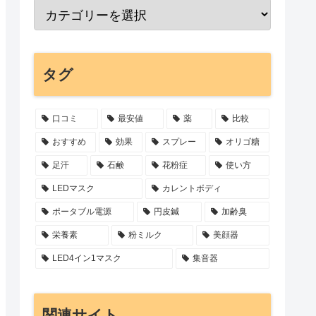
タグ
口コミ
最安値
薬
比較
おすすめ
効果
スプレー
オリゴ糖
足汗
石鹸
花粉症
使い方
LEDマスク
カレントボディ
ポータブル電源
円皮鍼
加齢臭
栄養素
粉ミルク
美顔器
LED4イン1マスク
集音器
関連サイト