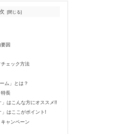
次
？
的要因
フチェック方法
ーム」とは？
」特長
」はこんな方にオススメ!!
オ」はここがポイント!
」キャンペーン