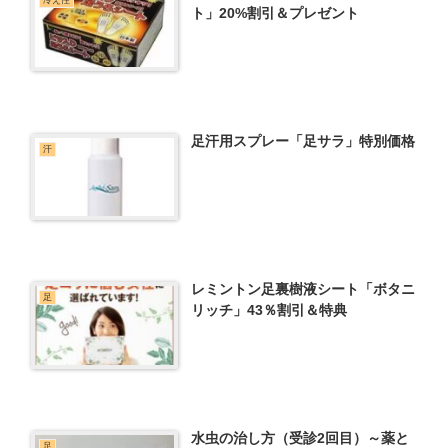
冷え性
ト」20%割引＆プレゼント
足汗用スプレー「足サラ」特別価格
汗
レミントン足裏樹液シート「ボタニ
足
リッチ」43％割引＆特典
水虫の治し方（受診2回目）～薬と
足