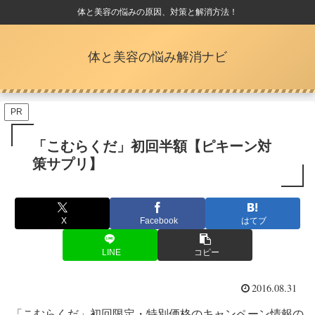
体と美容の悩みの原因、対策と解消方法！
体と美容の悩み解消ナビ
PR
「こむらくだ」初回半額【ピキーン対
策サプリ】
X
Facebook
はてブ
LINE
コピー
2016.08.31
「こむらくだ」初回限定・特別価格のキャンペーン情報の