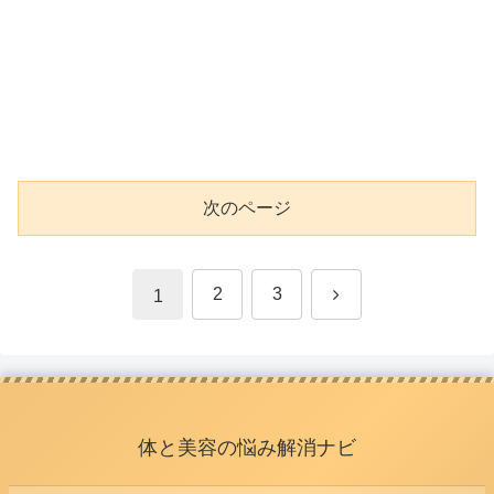
次のページ
次
2
3
1
へ
体と美容の悩み解消ナビ